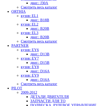
двиг.: J30A
Смотреть весь каталог
ORTHIA
кузов: EL1
двиг.: B18B
кузов: EL2
двиг.: B20B
кузов: EL3
двиг.: B20B
Смотреть весь каталог
PARTNER
кузов: EY6
двиг.: D13B
кузов: EY7
двиг.: D15B
кузов: EY8
двиг.: D16A
кузов: EY9
двиг.: D16A
Смотреть весь каталог
PILOT
2009-2012
ДЕТАЛИ ДВИГАТЕЛЯ
ЗАПЧАСТИ ДЛЯ ТО
ПОДВЕСКА, РУЛЕВОЕ УПРАВЛЕНИЕ,