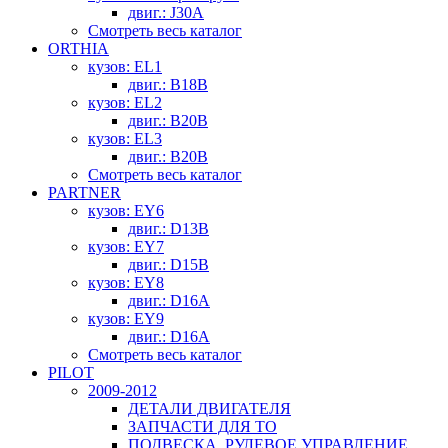
двиг.: J30A
Смотреть весь каталог
ORTHIA
кузов: EL1
двиг.: B18B
кузов: EL2
двиг.: B20B
кузов: EL3
двиг.: B20B
Смотреть весь каталог
PARTNER
кузов: EY6
двиг.: D13B
кузов: EY7
двиг.: D15B
кузов: EY8
двиг.: D16A
кузов: EY9
двиг.: D16A
Смотреть весь каталог
PILOT
2009-2012
ДЕТАЛИ ДВИГАТЕЛЯ
ЗАПЧАСТИ ДЛЯ ТО
ПОДВЕСКА, РУЛЕВОЕ УПРАВЛЕНИЕ,