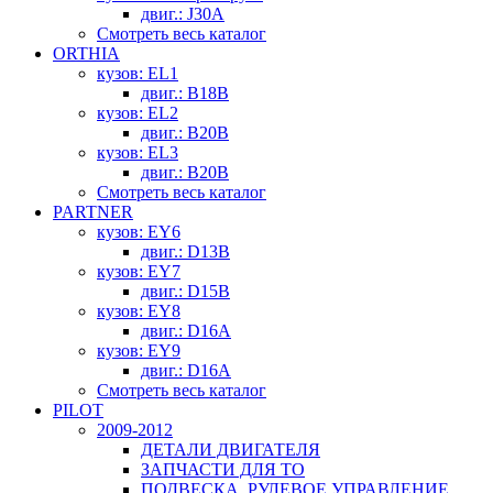
двиг.: J30A
Смотреть весь каталог
ORTHIA
кузов: EL1
двиг.: B18B
кузов: EL2
двиг.: B20B
кузов: EL3
двиг.: B20B
Смотреть весь каталог
PARTNER
кузов: EY6
двиг.: D13B
кузов: EY7
двиг.: D15B
кузов: EY8
двиг.: D16A
кузов: EY9
двиг.: D16A
Смотреть весь каталог
PILOT
2009-2012
ДЕТАЛИ ДВИГАТЕЛЯ
ЗАПЧАСТИ ДЛЯ ТО
ПОДВЕСКА, РУЛЕВОЕ УПРАВЛЕНИЕ,