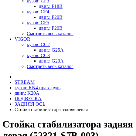
кузов: CF3
двиг.: F18B
кузов: CF4
двиг.: F20B
кузов: CF5
двиг.: F20B
Смотреть весь каталог
VIGOR
кузов: CC2
двиг.: G25A
кузов: CC3
двиг.: G20A
Смотреть весь каталог
STREAM
кузов: RN4 прав. руль
двиг.: K20A
ПОДВЕСКА
ЗАДНЯЯ ОСЬ
Стойка стабилизатора задняя левая
Стойка стабилизатора задняя
левая (52321-S7B-003)