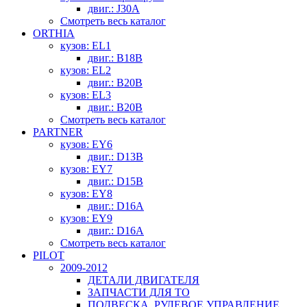
двиг.: J30A
Смотреть весь каталог
ORTHIA
кузов: EL1
двиг.: B18B
кузов: EL2
двиг.: B20B
кузов: EL3
двиг.: B20B
Смотреть весь каталог
PARTNER
кузов: EY6
двиг.: D13B
кузов: EY7
двиг.: D15B
кузов: EY8
двиг.: D16A
кузов: EY9
двиг.: D16A
Смотреть весь каталог
PILOT
2009-2012
ДЕТАЛИ ДВИГАТЕЛЯ
ЗАПЧАСТИ ДЛЯ ТО
ПОДВЕСКА, РУЛЕВОЕ УПРАВЛЕНИЕ,