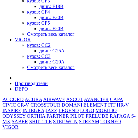
кузов: CF3
двиг.: F18B
кузов: CF4
двиг.: F20B
кузов: CF5
двиг.: F20B
Смотреть весь каталог
VIGOR
кузов: CC2
двиг.: G25A
кузов: CC3
двиг.: G20A
Смотреть весь каталог
Производители
DEPO
ACCORD
ACURA
AIRWAVE
ASCOT
AVANCIER
CAPA
CIVIC
CR-V
CROSSTOUR
DOMANI
ELEMENT
FIT
HR-V
INSPIRE
INTEGRA
JAZZ
LEGEND
LOGO
MOBILIO
ODYSSEY
ORTHIA
PARTNER
PILOT
PRELUDE
RAFAGA
S-
MX
SABER
SHUTTLE
STEP WGN
STREAM
TORNEO
VIGOR