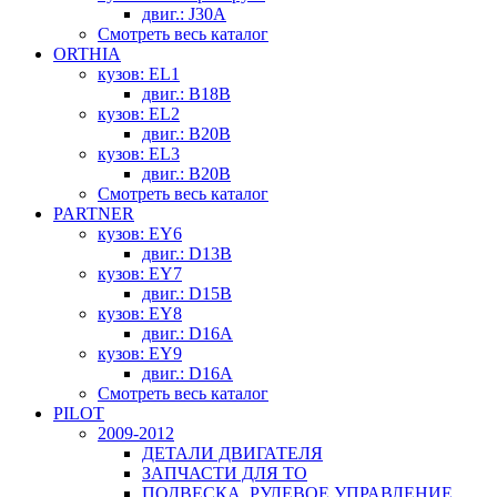
двиг.: J30A
Смотреть весь каталог
ORTHIA
кузов: EL1
двиг.: B18B
кузов: EL2
двиг.: B20B
кузов: EL3
двиг.: B20B
Смотреть весь каталог
PARTNER
кузов: EY6
двиг.: D13B
кузов: EY7
двиг.: D15B
кузов: EY8
двиг.: D16A
кузов: EY9
двиг.: D16A
Смотреть весь каталог
PILOT
2009-2012
ДЕТАЛИ ДВИГАТЕЛЯ
ЗАПЧАСТИ ДЛЯ ТО
ПОДВЕСКА, РУЛЕВОЕ УПРАВЛЕНИЕ,