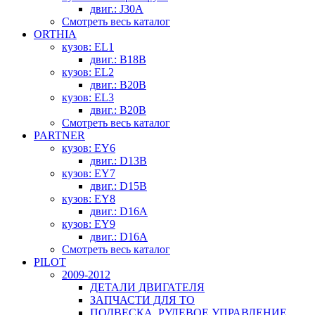
двиг.: J30A
Смотреть весь каталог
ORTHIA
кузов: EL1
двиг.: B18B
кузов: EL2
двиг.: B20B
кузов: EL3
двиг.: B20B
Смотреть весь каталог
PARTNER
кузов: EY6
двиг.: D13B
кузов: EY7
двиг.: D15B
кузов: EY8
двиг.: D16A
кузов: EY9
двиг.: D16A
Смотреть весь каталог
PILOT
2009-2012
ДЕТАЛИ ДВИГАТЕЛЯ
ЗАПЧАСТИ ДЛЯ ТО
ПОДВЕСКА, РУЛЕВОЕ УПРАВЛЕНИЕ,