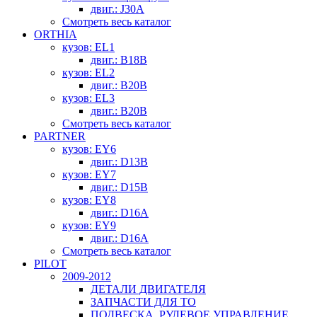
двиг.: J30A
Смотреть весь каталог
ORTHIA
кузов: EL1
двиг.: B18B
кузов: EL2
двиг.: B20B
кузов: EL3
двиг.: B20B
Смотреть весь каталог
PARTNER
кузов: EY6
двиг.: D13B
кузов: EY7
двиг.: D15B
кузов: EY8
двиг.: D16A
кузов: EY9
двиг.: D16A
Смотреть весь каталог
PILOT
2009-2012
ДЕТАЛИ ДВИГАТЕЛЯ
ЗАПЧАСТИ ДЛЯ ТО
ПОДВЕСКА, РУЛЕВОЕ УПРАВЛЕНИЕ,