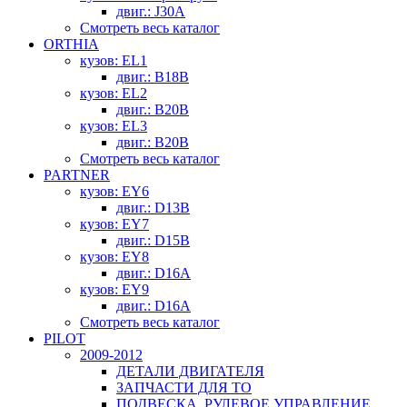
двиг.: J30A
Смотреть весь каталог
ORTHIA
кузов: EL1
двиг.: B18B
кузов: EL2
двиг.: B20B
кузов: EL3
двиг.: B20B
Смотреть весь каталог
PARTNER
кузов: EY6
двиг.: D13B
кузов: EY7
двиг.: D15B
кузов: EY8
двиг.: D16A
кузов: EY9
двиг.: D16A
Смотреть весь каталог
PILOT
2009-2012
ДЕТАЛИ ДВИГАТЕЛЯ
ЗАПЧАСТИ ДЛЯ ТО
ПОДВЕСКА, РУЛЕВОЕ УПРАВЛЕНИЕ,