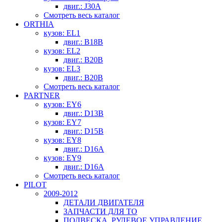
двиг.: J30A
Смотреть весь каталог
ORTHIA
кузов: EL1
двиг.: B18B
кузов: EL2
двиг.: B20B
кузов: EL3
двиг.: B20B
Смотреть весь каталог
PARTNER
кузов: EY6
двиг.: D13B
кузов: EY7
двиг.: D15B
кузов: EY8
двиг.: D16A
кузов: EY9
двиг.: D16A
Смотреть весь каталог
PILOT
2009-2012
ДЕТАЛИ ДВИГАТЕЛЯ
ЗАПЧАСТИ ДЛЯ ТО
ПОДВЕСКА, РУЛЕВОЕ УПРАВЛЕНИЕ,