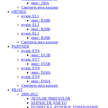
двиг.: J30A
Смотреть весь каталог
ORTHIA
кузов: EL1
двиг.: B18B
кузов: EL2
двиг.: B20B
кузов: EL3
двиг.: B20B
Смотреть весь каталог
PARTNER
кузов: EY6
двиг.: D13B
кузов: EY7
двиг.: D15B
кузов: EY8
двиг.: D16A
кузов: EY9
двиг.: D16A
Смотреть весь каталог
PILOT
2009-2012
ДЕТАЛИ ДВИГАТЕЛЯ
ЗАПЧАСТИ ДЛЯ ТО
ПОДВЕСКА, РУЛЕВОЕ УПРАВЛЕНИЕ,