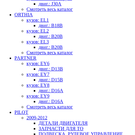
двиг.: J30A
Смотреть весь каталог
ORTHIA
кузов: EL1
двиг.: B18B
кузов: EL2
двиг.: B20B
кузов: EL3
двиг.: B20B
Смотреть весь каталог
PARTNER
кузов: EY6
двиг.: D13B
кузов: EY7
двиг.: D15B
кузов: EY8
двиг.: D16A
кузов: EY9
двиг.: D16A
Смотреть весь каталог
PILOT
2009-2012
ДЕТАЛИ ДВИГАТЕЛЯ
ЗАПЧАСТИ ДЛЯ ТО
ПОДВЕСКА, РУЛЕВОЕ УПРАВЛЕНИЕ,