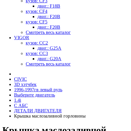
кузов: CF3
двиг.: F18B
кузов: CF4
двиг.: F20B
кузов: CF5
двиг.: F20B
Смотреть весь каталог
VIGOR
кузов: CC2
двиг.: G25A
кузов: CC3
двиг.: G20A
Смотреть весь каталог
CIVIC
3D хэтчбек
1996-1997гв левый руль
Выберите двигатель
1.4i
С АБС
ДЕТАЛИ ДВИГАТЕЛЯ
Крышка маслозаливной горловины
Крышка маслозаливной