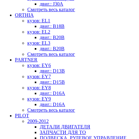
двиг.: J30A
Смотреть весь каталог
ORTHIA
кузов: EL1
двиг.: B18B
кузов: EL2
двиг.: B20B
кузов: EL3
двиг.: B20B
Смотреть весь каталог
PARTNER
кузов: EY6
двиг.: D13B
кузов: EY7
двиг.: D15B
кузов: EY8
двиг.: D16A
кузов: EY9
двиг.: D16A
Смотреть весь каталог
PILOT
2009-2012
ДЕТАЛИ ДВИГАТЕЛЯ
ЗАПЧАСТИ ДЛЯ ТО
ПОДВЕСКА, РУЛЕВОЕ УПРАВЛЕНИЕ,