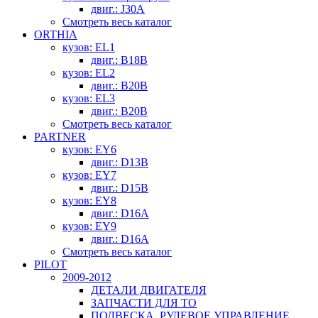
двиг.: J30A
Смотреть весь каталог
ORTHIA
кузов: EL1
двиг.: B18B
кузов: EL2
двиг.: B20B
кузов: EL3
двиг.: B20B
Смотреть весь каталог
PARTNER
кузов: EY6
двиг.: D13B
кузов: EY7
двиг.: D15B
кузов: EY8
двиг.: D16A
кузов: EY9
двиг.: D16A
Смотреть весь каталог
PILOT
2009-2012
ДЕТАЛИ ДВИГАТЕЛЯ
ЗАПЧАСТИ ДЛЯ ТО
ПОДВЕСКА, РУЛЕВОЕ УПРАВЛЕНИЕ,