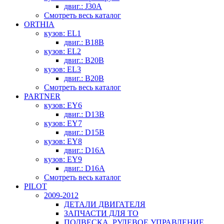
двиг.: J30A
Смотреть весь каталог
ORTHIA
кузов: EL1
двиг.: B18B
кузов: EL2
двиг.: B20B
кузов: EL3
двиг.: B20B
Смотреть весь каталог
PARTNER
кузов: EY6
двиг.: D13B
кузов: EY7
двиг.: D15B
кузов: EY8
двиг.: D16A
кузов: EY9
двиг.: D16A
Смотреть весь каталог
PILOT
2009-2012
ДЕТАЛИ ДВИГАТЕЛЯ
ЗАПЧАСТИ ДЛЯ ТО
ПОДВЕСКА, РУЛЕВОЕ УПРАВЛЕНИЕ,